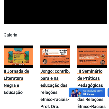
Galeria
II Jornada de
Jongo: contrib.
III Seminário
Literatura
para e na
de Práticas
Negra e
educação das
Pedagógicas
Educação
relações
em Educação
étnico-raciais-
das Relações
Prof. Dra.
Étnico-Raciais