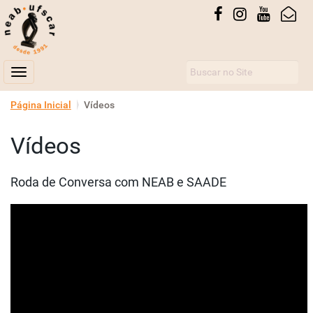
Busca
Toggle navigation
N
Página Inicial
Vídeos
a
v
Vídeos
e
g
Roda de Conversa com NEAB e SAADE
a
ç
ã
o