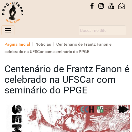
Busca
Toggle navigation
N
Página Inicial
Notícias
Centenário de Frantz Fanon é
a
celebrado na UFSCar com seminário do PPGE
v
Centenário de Frantz Fanon é
e
g
celebrado na UFSCar com
a
seminário do PPGE
ç
ã
o