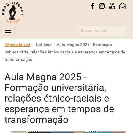
Busca
Toggle navigation
N
Página Inicial
Notícias
Aula Magna 2025 - Formação
a
universitária, relações étnico-raciais e esperança em tempos de
v
transformação
e
Aula Magna 2025 -
g
a
Formação universitária,
ç
relações étnico-raciais e
ã
esperança em tempos de
o
transformação