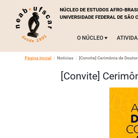
NÚCLEO DE ESTUDOS AFRO-BRAS
UNIVERSIDADE FEDERAL DE SÃO 
O NÚCLEO
ATIVID
N
Página Inicial
Notícias
[Convite] Cerimônia de Douto
a
v
[Convite] Cerimô
e
g
a
ç
ã
o