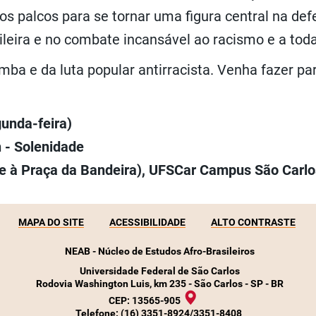
 os palcos para se tornar uma figura central na de
sileira e no combate incansável ao racismo e a to
mba e da luta popular antirracista. Venha fazer pa
unda-feira)
h - Solenidade
e à Praça da Bandeira), UFSCar Campus São Carlo
MAPA DO SITE
ACESSIBILIDADE
ALTO CONTRASTE
NEAB - Núcleo de Estudos Afro-Brasileiros
Universidade Federal de São Carlos
Rodovia Washington Luis, km 235 - São Carlos - SP - BR
CEP: 13565-905
Telefone:
(16) 3351-8924/3351-8408