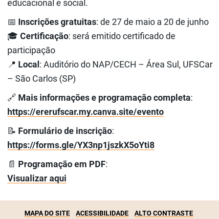
educacional e social.
📅
Inscrições gratuitas
: de 27 de maio a 20 de junho
🎓
Certificação
: será emitido certificado de
participação
📍
Local
: Auditório do NAP/CECH – Área Sul, UFSCar
– São Carlos (SP)
🔗
Mais informações e programação completa
:
https://ererufscar.my.canva.site/evento
📝
Formulário de inscrição
:
https://forms.gle/YX3np1jszkX5oYti8
📄
Programação em PDF
:
Visualizar aqui
MAPA DO SITE
ACESSIBILIDADE
ALTO CONTRASTE