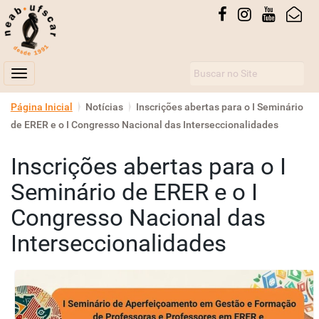
Busca
Toggle navigation
N
Página Inicial
Notícias
Inscrições abertas para o I Seminário
a
de ERER e o I Congresso Nacional das Interseccionalidades
v
Inscrições abertas para o I
e
g
Seminário de ERER e o I
a
Congresso Nacional das
ç
Interseccionalidades
ã
o